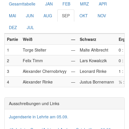
Gesamttabelle
JAN
FEB
MRZ
APR
MAI
JUN
AUG
SEP
OKT
NOV
DEZ
JUL
Partie
Weiß
—
Schwarz
Erge
1
Torge Stelter
—
Malte Ahlbrecht
0 : 1
2
Felix Timm
—
Lars Kowalczik
0 : 1
3
Alexander Chernobrivyy
—
Leonard Rinke
1 : 0
4
Alexander Rinke
—
Justus Bornemann
½ : ½
Ausschreibungen und Links
Jugendserie in Lehrte am 05.09.