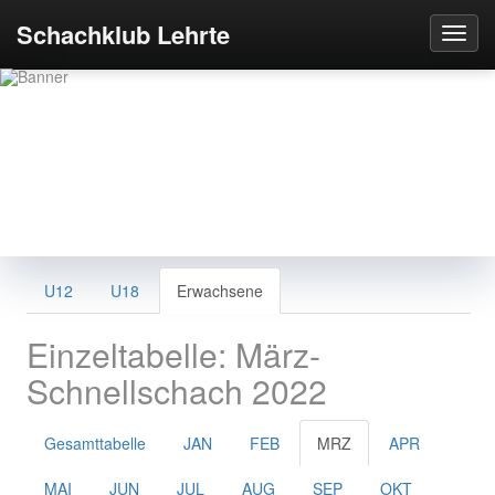
Schachklub Lehrte
Schachklub Lehrte
U12
U18
Erwachsene
von 1919 e.V.
Einzeltabelle: März-
Schnellschach 2022
Gesamttabelle
JAN
FEB
MRZ
APR
MAI
JUN
JUL
AUG
SEP
OKT