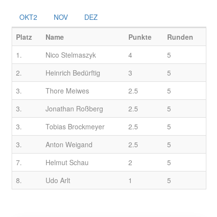
OKT2
NOV
DEZ
Platz
Name
Punkte
Runden
1.
Nico Stelmaszyk
4
5
2.
Heinrich Bedürftig
3
5
3.
Thore Meiwes
2.5
5
3.
Jonathan Roßberg
2.5
5
3.
Tobias Brockmeyer
2.5
5
3.
Anton Weigand
2.5
5
7.
Helmut Schau
2
5
8.
Udo Arlt
1
5