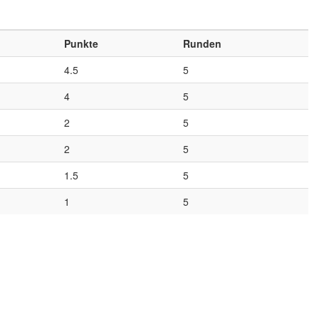
Punkte
Runden
4.5
5
4
5
2
5
2
5
1.5
5
1
5