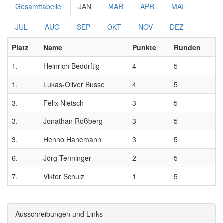
Gesamttabelle
JAN
MAR
APR
MAI
JUL
AUG
SEP
OKT
NOV
DEZ
Platz
Name
Punkte
Runden
1.
Heinrich Bedürftig
4
5
1.
Lukas-Oliver Busse
4
5
3.
Felix Nietsch
3
5
3.
Jonathan Roßberg
3
5
3.
Henno Hanemann
3
5
6.
Jörg Tenninger
2
5
7.
Viktor Schulz
1
5
Ausschreibungen und Links