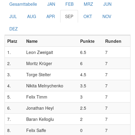
Gesamttabelle
JAN
FEB
MRZ
JUN
JUL
AUG
APR
SEP
OKT
NOV
DEZ
Platz
Name
Punkte
Runden
1.
Leon Zweigait
6.5
7
2.
Moritz Krüger
6
7
3.
Torge Stelter
4.5
7
4.
Nikita Melnychenko
3.5
7
5.
Felix Timm
3
7
6.
Jonathan Heyl
2.5
7
7.
Baran Kelloglu
2
7
8.
Felix Saffe
0
7