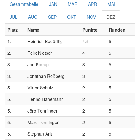
Gesamttabelle
JAN
MAR
APR
MAI
JUL
AUG
SEP
OKT
NOV
DEZ
Platz
Name
Punkte
Runden
1.
Heinrich Bedürftig
4.5
5
2.
Felix Nietsch
4
5
3.
Jan Koepp
3
5
3.
Jonathan Roßberg
3
5
5.
Viktor Schulz
2
5
5.
Henno Hanemann
2
5
5.
Jörg Tenninger
2
5
5.
Marc Tenninger
2
5
5.
Stephan Arlt
2
5