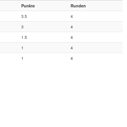
Punkte
Runden
3.5
4
3
4
1.5
4
1
4
1
4